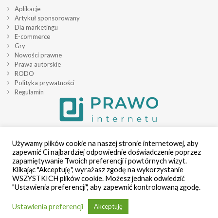
Aplikacje
Artykuł sponsorowany
Dla marketingu
E-commerce
Gry
Nowości prawne
Prawa autorskie
RODO
Polityka prywatności
Regulamin
Używamy plików cookie na naszej stronie internetowej, aby
zapewnić Ci najbardziej odpowiednie doświadczenie poprzez
zapamiętywanie Twoich preferencji i powtórnych wizyt.
Klikając "Akceptuję", wyrażasz zgodę na wykorzystanie
WSZYSTKICH plików cookie. Możesz jednak odwiedzić
"Ustawienia preferencji", aby zapewnić kontrolowaną zgodę.
Ustawienia preferencji
Akceptuję
Wszelkie prawa zastrzeżone przez Prawo Internetu 2026